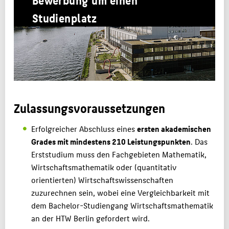
Studienplatz
STUDIUM
BEWERBUNG
KARRIERE
FORSCHUNG & PRAXIS
PERSONEN
Zulassungsvoraussetzungen
BELIEBTE SEITEN
Erfolgreicher Abschluss eines
ersten akademischen
DIGITALE DIENSTE
Grades mit mindestens 210 Leistungspunkten
. Das
SERVICE
Erststudium muss den Fachgebieten Mathematik,
Wirtschaftsmathematik oder (quantitativ
orientierten) Wirtschaftswissenschaften
zuzurechnen sein, wobei eine Vergleichbarkeit mit
dem Bachelor-Studiengang Wirtschaftsmathematik
an der HTW Berlin gefordert wird.